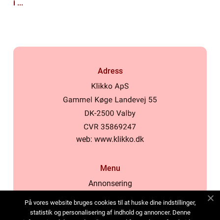
i ...
Adress
web:
www.klikko.dk
Menu
Annonsering
Om oss
På vores website bruges cookies til at huske dine indstillinger,
Cookies
statistik og personalisering af indhold og annoncer. Denne