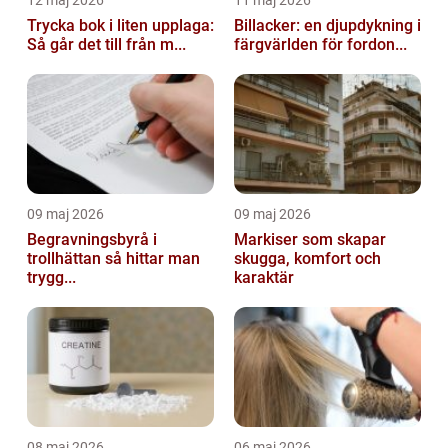
12 maj 2026
11 maj 2026
Trycka bok i liten upplaga:
Billacker: en djupdykning i
Så går det till från m...
färgvärlden för fordon...
09 maj 2026
09 maj 2026
Begravningsbyrå i
Markiser som skapar
trollhättan så hittar man
skugga, komfort och
trygg...
karaktär
08 maj 2026
06 maj 2026