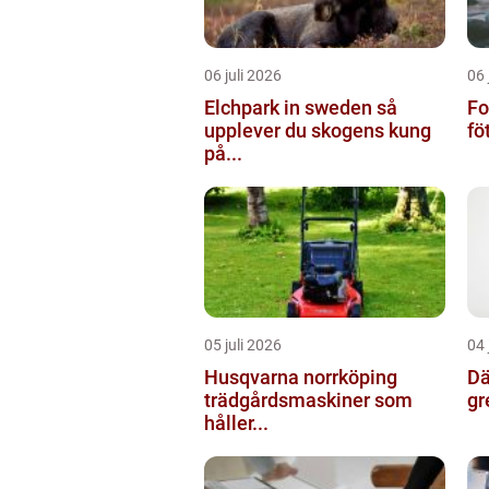
06 juli 2026
06 
Elchpark in sweden så
Fo
upplever du skogens kung
fö
på...
05 juli 2026
04 
Husqvarna norrköping
Däc
trädgårdsmaskiner som
gr
håller...