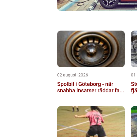
02 augusti 2026
01
Spolbil i Göteborg - när
St
snabba insatser räddar fa...
fj