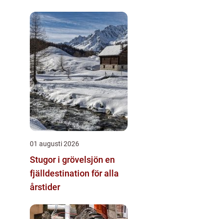
01 augusti 2026
Stugor i grövelsjön en
fjälldestination för alla
årstider