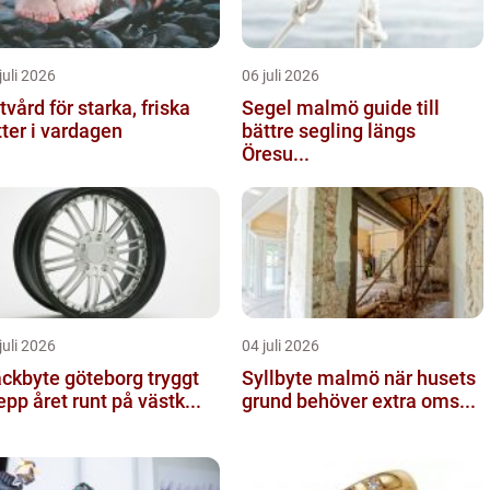
juli 2026
06 juli 2026
tvård för starka, friska
Segel malmö guide till
tter i vardagen
bättre segling längs
Öresu...
juli 2026
04 juli 2026
kbyte göteborg tryggt
Syllbyte malmö när husets
epp året runt på västk...
grund behöver extra oms...