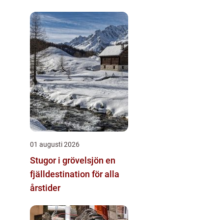
01 augusti 2026
Stugor i grövelsjön en
fjälldestination för alla
årstider