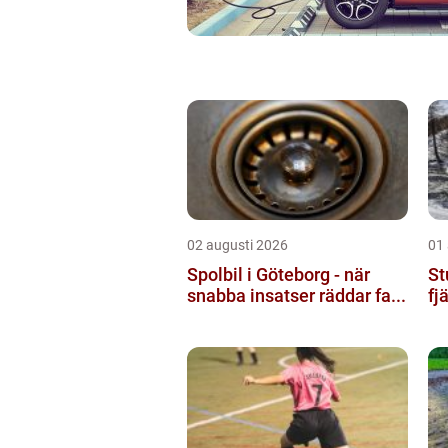
02 augusti 2026
01
Spolbil i Göteborg - när
St
snabba insatser räddar fa...
fj