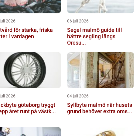
juli 2026
06 juli 2026
tvård för starka, friska
Segel malmö guide till
tter i vardagen
bättre segling längs
Öresu...
juli 2026
04 juli 2026
kbyte göteborg tryggt
Syllbyte malmö när husets
epp året runt på västk...
grund behöver extra oms...