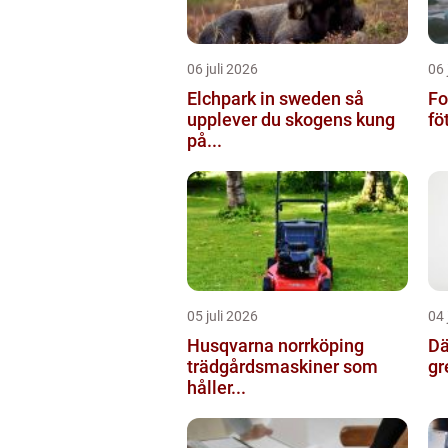
06 juli 2026
06 
Elchpark in sweden så
Fo
upplever du skogens kung
fö
på...
05 juli 2026
04 
Husqvarna norrköping
Däc
trädgårdsmaskiner som
gr
håller...