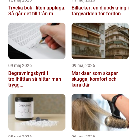
12 maj 2026
11 maj 2026
Trycka bok i liten upplaga:
Billacker: en djupdykning i
Så går det till från m...
färgvärlden för fordon...
09 maj 2026
09 maj 2026
Begravningsbyrå i
Markiser som skapar
trollhättan så hittar man
skugga, komfort och
trygg...
karaktär
08 maj 2026
06 maj 2026