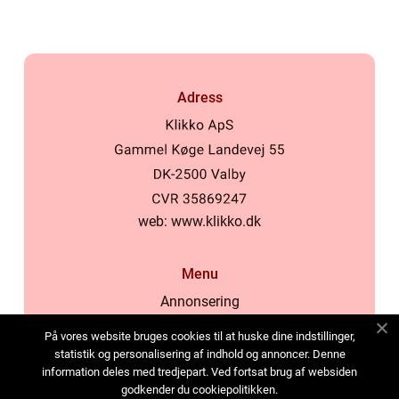
Adress
web:
www.klikko.dk
Menu
Annonsering
Om oss
På vores website bruges cookies til at huske dine indstillinger,
Cookies
statistik og personalisering af indhold og annoncer. Denne
information deles med tredjepart. Ved fortsat brug af websiden
Kontakta oss
godkender du cookiepolitikken.
Sitemap