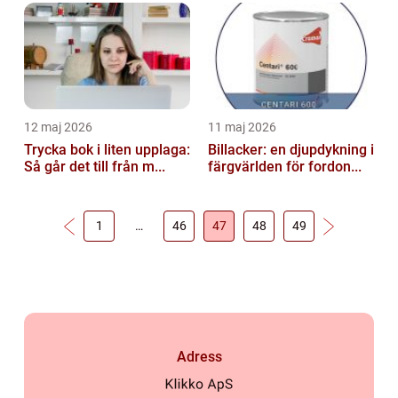
12 maj 2026
11 maj 2026
Trycka bok i liten upplaga:
Billacker: en djupdykning i
Så går det till från m...
färgvärlden för fordon...
1
…
46
47
48
49
Adress